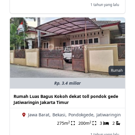
1 tahun yang lalu
Rumah
Rp. 3.4 miliar
Rumah Luas Bagus Kokoh dekat toll pondok gede
Jatiwaringin Jakarta Timur
Jawa Barat,
Bekasi,
Pondokgede,
Jatiwaringin
2
2
275m
200m
3
2
1 tahun yang lalu