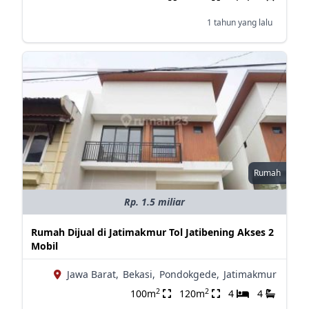
1 tahun yang lalu
Rumah
Rp. 1.5 miliar
Rumah Dijual di Jatimakmur Tol Jatibening Akses 2
Mobil
Jawa Barat,
Bekasi,
Pondokgede,
Jatimakmur
2
2
100m
120m
4
4