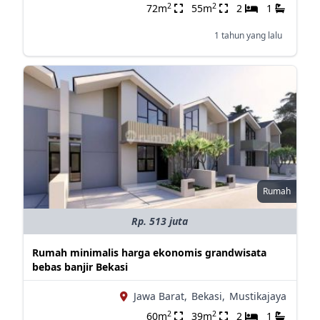
2
2
72m
55m
2
1
1 tahun yang lalu
Rumah
Rp. 513 juta
Rumah minimalis harga ekonomis grandwisata
bebas banjir Bekasi
Jawa Barat,
Bekasi,
Mustikajaya
2
2
60m
39m
2
1