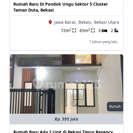
Rumah Baru Di Pondok Ungu Sektor 5 Cluster
Taman Duta, Bekasi
Jawa Barat,
Bekasi,
Bekasi Utara
2
2
72m
65m
3
2
1 tahun yang lalu
Rumah
Rp. 595 juta
Rumah Baru Ada 2 Unit di Bekasi Timur Regency