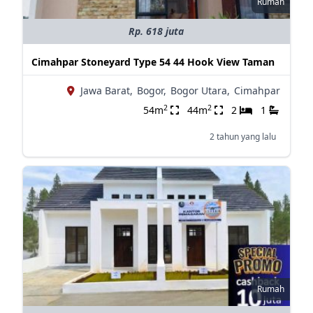
Rumah
Rp. 618 juta
Cimahpar Stoneyard Type 54 44 Hook View Taman
Jawa Barat,
Bogor,
Bogor Utara,
Cimahpar
2
2
54m
44m
2
1
2 tahun yang lalu
Rumah