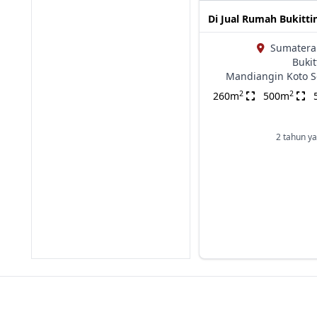
Di Jual Rumah Bukitti
Sumatera 
Bukit
Mandiangin Koto S
2
2
260m
500m
2 tahun ya