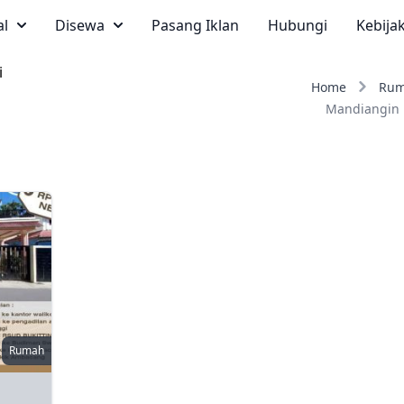
al
Disewa
Pasang Iklan
Hubungi
Kebija
i
Home
Ru
Mandiangin 
Rumah