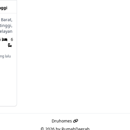
nggi
Barat,
tinggi,
elayan
5
6
ng lalu
Druhomes
© 2026 by
RumahDaerah