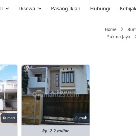
al
Disewa
Pasang Iklan
Hubungi
Kebija
Home
Ru
Sukma Jaya
Rumah
Rumah
Rp. 2.2 miliar