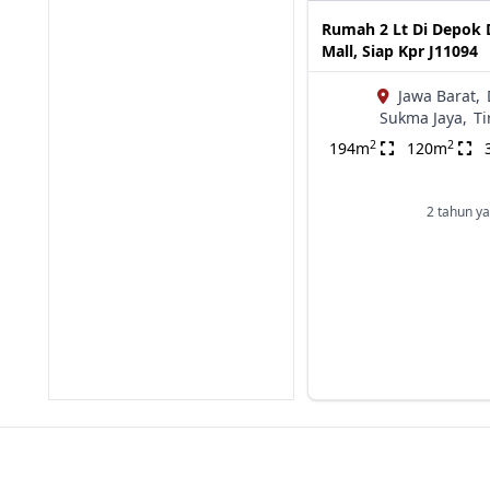
Rumah 2 Lt Di Depok 
Mall, Siap Kpr J11094
Jawa Barat,
Sukma Jaya,
Ti
2
2
194m
120m
2 tahun ya