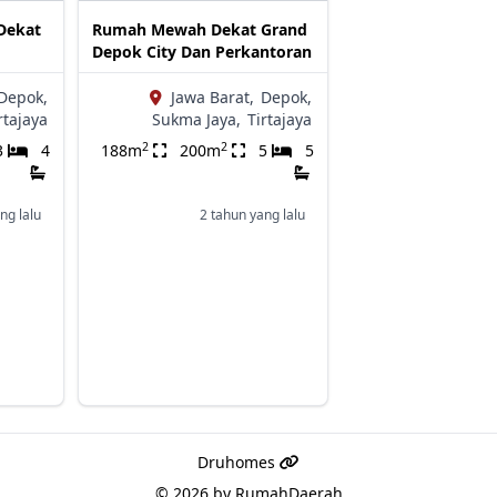
Dekat
Rumah Mewah Dekat Grand
Depok City Dan Perkantoran
Depok,
Jawa Barat,
Depok,
rtajaya
Sukma Jaya,
Tirtajaya
2
2
3
4
188m
200m
5
5
ng lalu
2 tahun yang lalu
Druhomes
© 2026 by
RumahDaerah