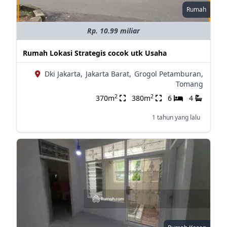
Rumah
Rp. 10.99 miliar
Rumah Lokasi Strategis cocok utk Usaha
Dki Jakarta,
Jakarta Barat,
Grogol Petamburan,
Tomang
2
2
370m
380m
6
4
1 tahun yang lalu