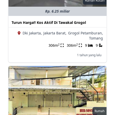
Rumah Kosan
Rp. 6.25 miliar
Turun Harga!! Kos Aktif Di Tawakal Grogol
Dki Jakarta,
Jakarta Barat,
Grogol Petamburan,
Tomang
2
2
306m
306m
9
9
1 tahun yang lalu
Rumah