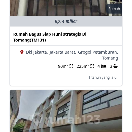
Rumah
Rp. 4 miliar
Rumah Bagus Siap Huni strategis Di
Tomang(TM131)
Dki Jakarta,
Jakarta Barat,
Grogol Petamburan,
Tomang
2
2
90m
225m
4
3
1 tahun yang lalu