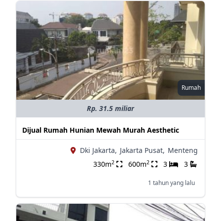
Rumah
Rp. 31.5 miliar
Dijual Rumah Hunian Mewah Murah Aesthetic
Dki Jakarta,
Jakarta Pusat,
Menteng
2
2
330m
600m
3
3
1 tahun yang lalu