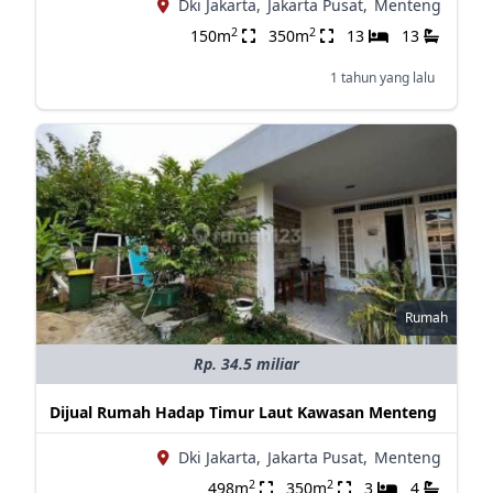
Dki Jakarta,
Jakarta Pusat,
Menteng
2
2
150m
350m
13
13
1 tahun yang lalu
Rumah
Rp. 34.5 miliar
Dijual Rumah Hadap Timur Laut Kawasan Menteng
Dki Jakarta,
Jakarta Pusat,
Menteng
2
2
498m
350m
3
4