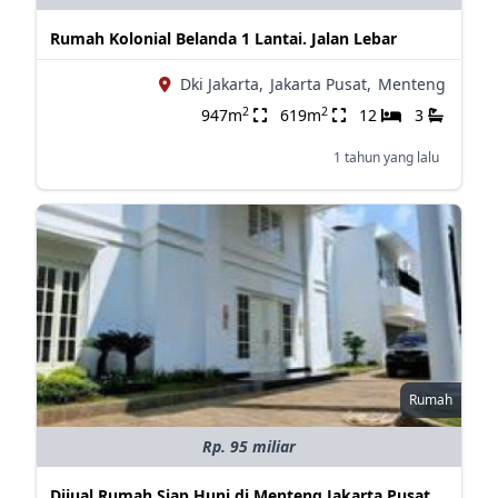
Rumah Kolonial Belanda 1 Lantai. Jalan Lebar
Dki Jakarta,
Jakarta Pusat,
Menteng
2
2
947m
619m
12
3
1 tahun yang lalu
Rumah
Rp. 95 miliar
Dijual Rumah Siap Huni di Menteng Jakarta Pusat