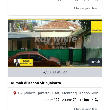
1 tahun yang lalu
Rumah
Rp. 9.27 miliar
Rumah di Kebon Sirih Jakarta
Dki Jakarta,
Jakarta Pusat,
Menteng,
Kebon Sirih
2
2
309m
200m
12
5
1 tahun yang lalu