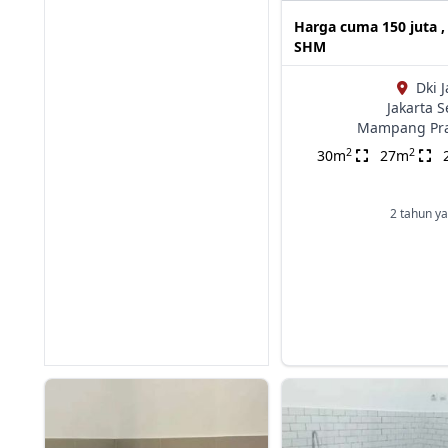
Harga cuma 150 juta ,
SHM
Dki J
Jakarta S
Mampang Pr
2
2
30m
27m
2 tahun ya