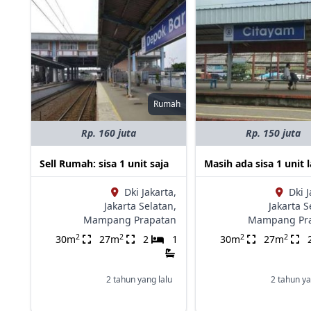
Rumah
Rp. 160 juta
Rp. 150 juta
Sell Rumah: sisa 1 unit saja
Masih ada sisa 1 unit l
Dki Jakarta,
Dki J
Jakarta Selatan,
Jakarta S
Mampang Prapatan
Mampang Pr
2
2
2
2
30m
27m
2
1
30m
27m
2 tahun yang lalu
2 tahun ya