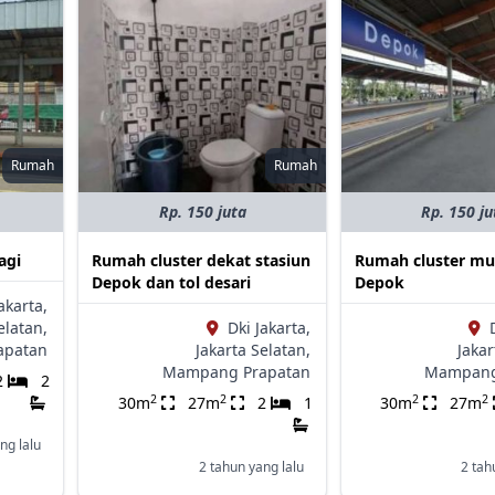
Rumah
Rumah
Rp. 150 juta
Rp. 150 ju
agi
Rumah cluster dekat stasiun
Rumah cluster mu
Depok dan tol desari
Depok
akarta,
elatan,
Dki Jakarta,
apatan
Jakarta Selatan,
Jakar
Mampang Prapatan
Mampang
2
2
2
2
2
2
30m
27m
2
1
30m
27m
ng lalu
2 tahun yang lalu
2 tah