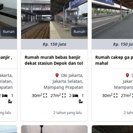
Rumah
Rumah
Rp. 150 juta
Rp. 150 ju
njir ,
Rumah murah bebas banjir
Rumah cakep ga p
dekat stasiun Depok dan tol
mahal
akarta,
Dki Jakarta,
elatan,
Jakarta Selatan,
Jakar
apatan
Mampang Prapatan
Mampang
2
2
2
2
2
1
30m
27m
2
1
30m
27m
ng lalu
2 tahun yang lalu
2 tah