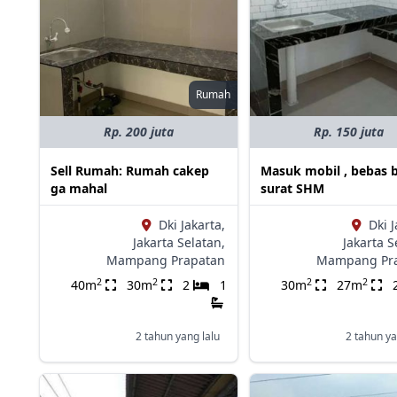
Rumah
Rp. 200 juta
Rp. 150 juta
Sell Rumah: Rumah cakep
Masuk mobil , bebas ba
ga mahal
surat SHM
Dki Jakarta,
Dki J
Jakarta Selatan,
Jakarta S
Mampang Prapatan
Mampang Pr
2
2
2
2
40m
30m
2
1
30m
27m
2 tahun yang lalu
2 tahun ya