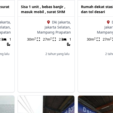
 surat
Sisa 1 unit , bebas banjir ,
Rumah dekat stas
masuk mobil , surat SHM
dan tol desari
akarta,
Dki Jakarta,
elatan,
Jakarta Selatan,
Jakar
apatan
Mampang Prapatan
Mampang
2
2
2
2
2
1
30m
27m
2
1
30m
27m
ng lalu
2 tahun yang lalu
2 tah