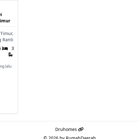
i
Timur
 Timur,
g Ranti
6
3
ng lalu
Druhomes
© 2026 by
RumahDaerah