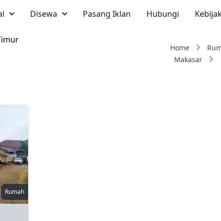
al
Disewa
Pasang Iklan
Hubungi
Kebija
Timur
Home
Ru
Makasar
Rumah