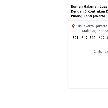
Rumah Halaman Luas
Dengan 5 Kontrakan D
Pinang Ranti Jakarta 
Dki Jakarta,
Jakarta
Makasar,
Pinan
2
2
891m
860m
2 tahun ya