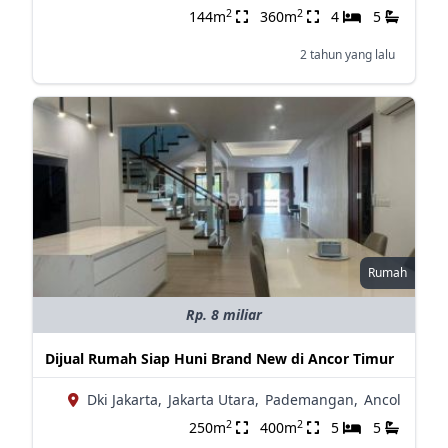
2
2
144m
360m
4
5
2 tahun yang lalu
Rumah
Rp. 8 miliar
Dijual Rumah Siap Huni Brand New di Ancor Timur
Dki Jakarta,
Jakarta Utara,
Pademangan,
Ancol
2
2
250m
400m
5
5