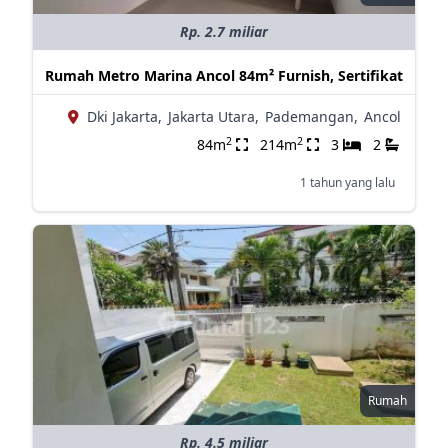
Rp. 2.7 miliar
Rumah Metro Marina Ancol 84m² Furnish, Sertifikat
Dki Jakarta,
Jakarta Utara,
Pademangan,
Ancol
2
2
84m
214m
3
2
1 tahun yang lalu
Rumah
Rp. 4.5 miliar