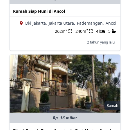
Rumah Siap Huni di Ancol
Dki Jakarta,
Jakarta Utara,
Pademangan,
Ancol
2
2
262m
240m
4
5
2 tahun yang lalu
Rumah
Rp. 16 miliar