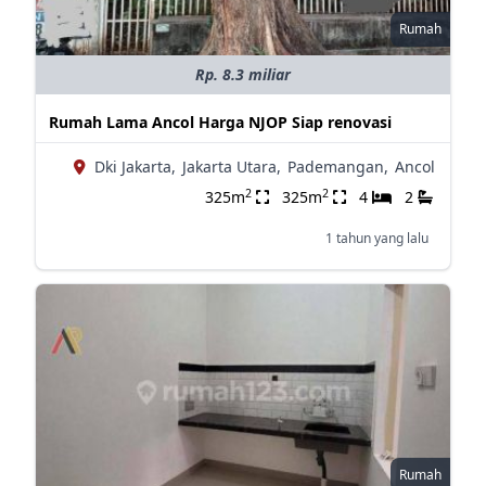
Rumah
Rp. 8.3 miliar
Rumah Lama Ancol Harga NJOP Siap renovasi
Dki Jakarta,
Jakarta Utara,
Pademangan,
Ancol
2
2
325m
325m
4
2
1 tahun yang lalu
Rumah