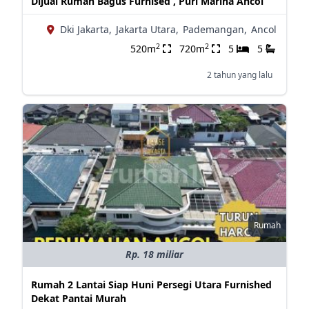
Dijual Rumah Bagus Furnised , Puri Marina Ancol
Dki Jakarta,
Jakarta Utara,
Pademangan,
Ancol
2
2
520m
720m
5
5
2 tahun yang lalu
Rumah
Rp. 18 miliar
Rumah 2 Lantai Siap Huni Persegi Utara Furnished
Dekat Pantai Murah