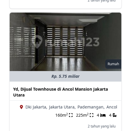
2 tahun yang lalu
Rumah
Rp. 5.75 miliar
Yd, Dijual Townhouse di Ancol Mansion Jakarta
Utara
Dki Jakarta,
Jakarta Utara,
Pademangan,
Ancol
2
2
160m
225m
4
4
2 tahun yang lalu