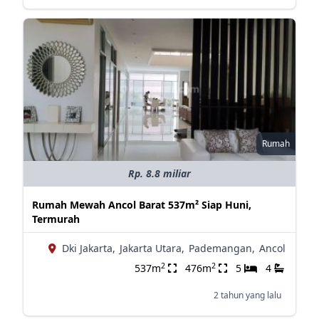
Rumah
Rp. 8.8 miliar
Rumah Mewah Ancol Barat 537m² Siap Huni,
Termurah
Dki Jakarta,
Jakarta Utara,
Pademangan,
Ancol
2
2
537m
476m
5
4
2 tahun yang lalu