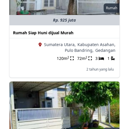
Rumah
Rp. 925 juta
Rumah Siap Huni dijual Murah
Sumatera Utara,
Kabupaten Asahan,
Pulo Bandring,
Gedangan
2
2
120m
72m
3
1
2 tahun yang lalu