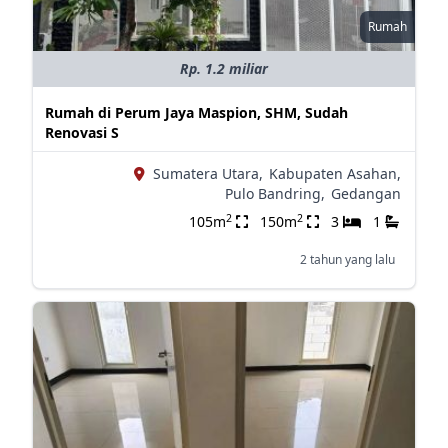
Rumah
Rp. 1.2 miliar
Rumah di Perum Jaya Maspion, SHM, Sudah
Renovasi S
Sumatera Utara,
Kabupaten Asahan,
Pulo Bandring,
Gedangan
2
2
105m
150m
3
1
2 tahun yang lalu