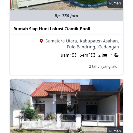
Rumah
Rp. 750 juta
Rumah Siap Huni Lokasi Ciamik Pooll
Sumatera Utara,
Kabupaten Asahan,
Pulo Bandring,
Gedangan
2
2
91m
54m
2
1
2 tahun yang lalu
Rumah