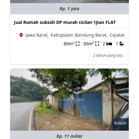
Rp. 1 juta
Jual Rumah subsidi DP murah cicilan 1jtan FLAT
Jawa Barat,
Kabupaten Bandung Barat,
Cipatat
2
2
60m
30m
2
1
2 tahun yang lalu
Rumah
Rp. 11 miliar