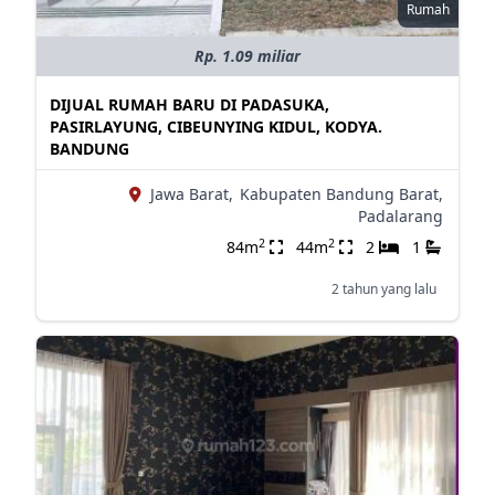
Rumah
Rp. 1.09 miliar
DIJUAL RUMAH BARU DI PADASUKA,
PASIRLAYUNG, CIBEUNYING KIDUL, KODYA.
BANDUNG
Jawa Barat,
Kabupaten Bandung Barat,
Padalarang
2
2
84m
44m
2
1
2 tahun yang lalu