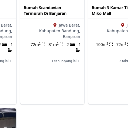
Rumah Scandavian
Rumah 3 Kamar Ti
Termurah Di Banjaran
Miko Mall
 Barat,
Jawa Barat,
ndung,
Kabupaten Bandung,
Kabupaten
njaran
Banjaran
2
2
2
2
2
1
72m
31m
2
1
100m
72m
ng lalu
1 tahun yang lalu
2 tah