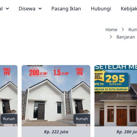
al
Disewa
Pasang Iklan
Hubungi
Kebija
Home
Ru
Banjaran
Rumah
Rumah
Rp. 222 juta
Rp. 280 ju