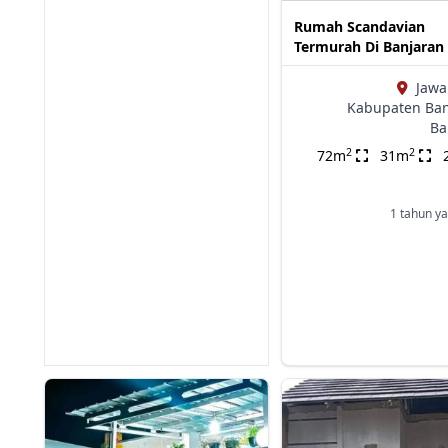
Rumah Scandavian
Termurah Di Banjaran
Jawa
Kabupaten Ba
Ba
2
2
72m
31m
1 tahun ya