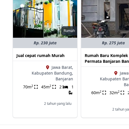
Rumah
Rp. 230 juta
Rp. 275 juta
Jual cepat rumah Murah
Rumah Baru Komplek
Permata Banjaran Ba
Jawa Barat,
Kabupaten Bandung,
Jawa
Banjaran
Kabupaten Ba
Ba
2
2
70m
45m
2
1
2
2
60m
32m
2 tahun yang lalu
2 tahun ya