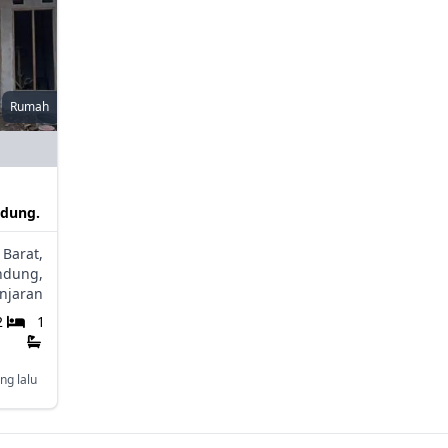
Rumah
ndung.
 Barat,
ndung,
njaran
2
1
ng lalu