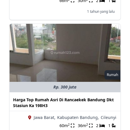
66m
30m
2
1
1 tahun yang lalu
Rumah
Rp. 300 juta
Harga Top Rumah Asri Di Rancaekek Bandung Dkt
Stasiun Ka 198H3
Jawa Barat,
Kabupaten Bandung,
Cileunyi
2
2
60m
36m
2
1