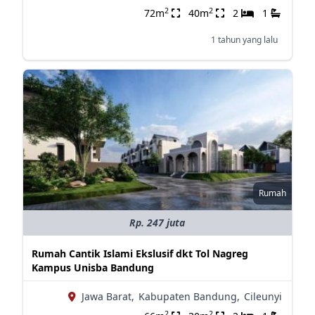
2
2
72m
40m
2
1
1 tahun yang lalu
Rumah
Rp. 247 juta
Rumah Cantik Islami Ekslusif dkt Tol Nagreg
Kampus Unisba Bandung
Jawa Barat,
Kabupaten Bandung,
Cileunyi
2
2