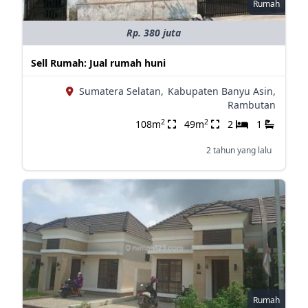
Rumah
Rp. 380 juta
Sell Rumah: Jual rumah huni
Sumatera Selatan,
Kabupaten Banyu Asin,
Rambutan
2
2
108m
49m
2
1
2 tahun yang lalu
Rumah