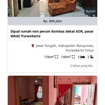
Rumah
Rp. 800 juta
Dijual rumah non perum Kombas dekat GOR, pasar
WAGE Purwokerto
Jawa Tengah,
Kabupaten Banyumas,
Purwokerto Timur
2
2
156m
140m
3
2
2 tahun yang lalu