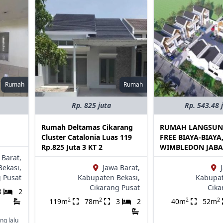
Rumah
Rumah
Rp. 825 juta
Rp. 543.48 
Rumah Deltamas Cikarang
RUMAH LANGSUN
Cluster Catalonia Luas 119
FREE BIAYA-BIAYA
Rp.825 Juta 3 KT 2
WIMBLEDON JABA
 Barat,
ekasi,
Jawa Barat,
g Pusat
Kabupaten Bekasi,
Kabupat
Cikarang Pusat
Cika
3
2
2
2
2
2
119m
78m
3
2
40m
52m
ng lalu