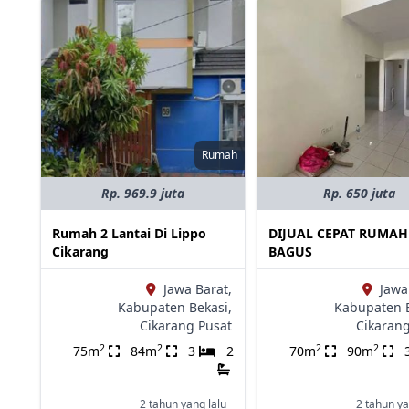
Rumah
Rp. 969.9 juta
Rp. 650 juta
Rumah 2 Lantai Di Lippo
DIJUAL CEPAT RUMAH
Cikarang
BAGUS
Jawa Barat,
Jawa
Kabupaten Bekasi,
Kabupaten B
Cikarang Pusat
Cikaran
2
2
2
2
75m
84m
3
2
70m
90m
2 tahun yang lalu
2 tahun ya