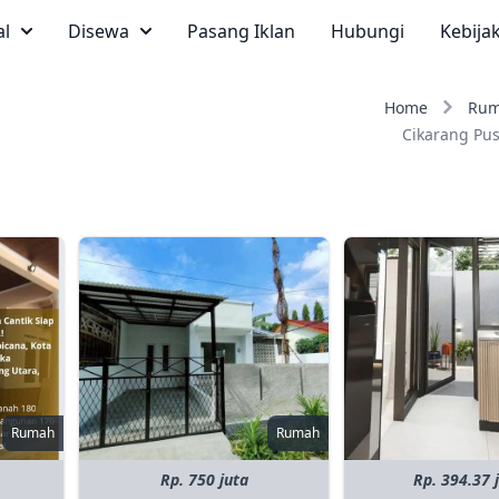
al
Disewa
Pasang Iklan
Hubungi
Kebija
Home
Ru
Cikarang Pus
Rumah
Rumah
Rp. 750 juta
Rp. 394.37 