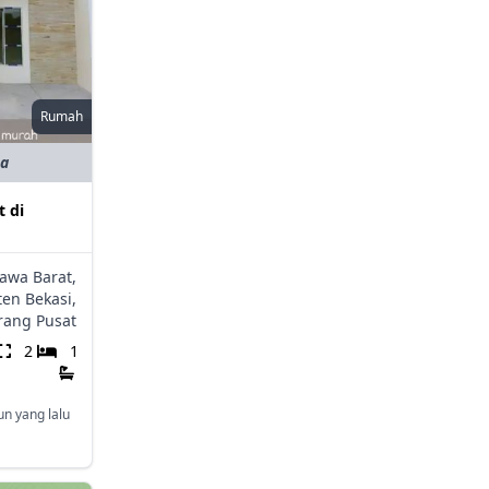
Rumah
ta
 di
Jawa Barat,
en Bekasi,
rang Pusat
2
1
un yang lalu