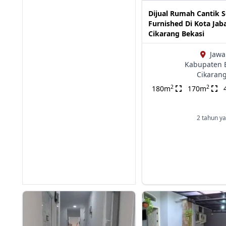
Dijual Rumah Cantik 
Furnished Di Kota Ja
Cikarang Bekasi
Jawa
Kabupaten B
Cikaran
2
2
180m
170m
2 tahun ya