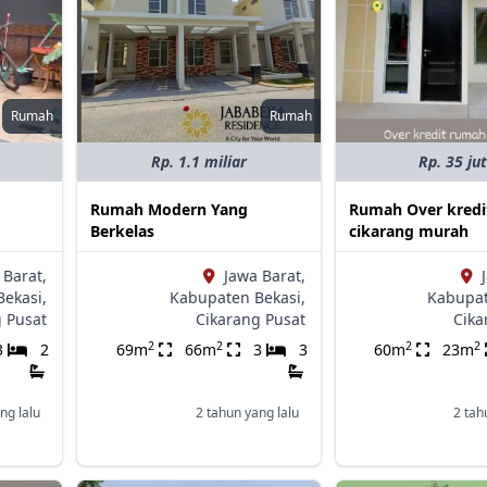
Rumah
Rumah
Rp. 1.1 miliar
Rp. 35 ju
Rumah Modern Yang
Rumah Over kredit
Berkelas
cikarang murah
 Barat,
Jawa Barat,
ekasi,
Kabupaten Bekasi,
Kabupat
g Pusat
Cikarang Pusat
Cika
2
2
2
2
3
2
69m
66m
3
3
60m
23m
ng lalu
2 tahun yang lalu
2 tah