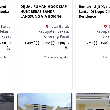
Semi
DIJUAL RUMAH HOOK SIAP
Rumah 1.3 Jt Xyz L
babeka
HUNI BEBAS BANJIR
Lantai Di Lippo C
LANGSUNG AJA BOKING
Residence
 Barat,
Jawa Barat,
ekasi,
Kabupaten Bekasi,
Kabupat
g Pusat
Cikarang Pusat
Cika
2
2
2
2
4
3
128m
95m
3
2
37m
35m
ng lalu
2 tahun yang lalu
2 tah