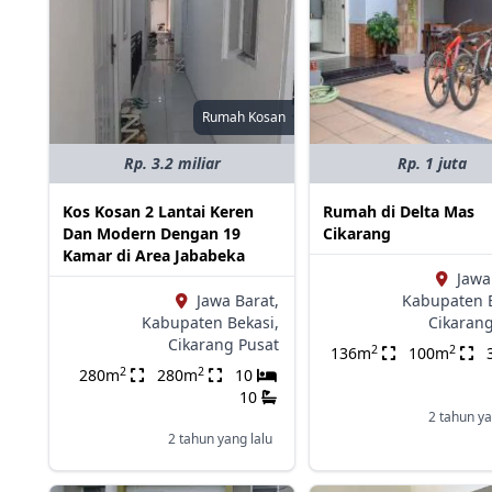
Rumah Kosan
Rp. 3.2 miliar
Rp. 1 juta
Kos Kosan 2 Lantai Keren
Rumah di Delta Mas
Dan Modern Dengan 19
Cikarang
Kamar di Area Jababeka
Jawa
Jawa Barat,
Kabupaten B
Kabupaten Bekasi,
Cikaran
Cikarang Pusat
2
2
136m
100m
2
2
280m
280m
10
10
2 tahun ya
2 tahun yang lalu