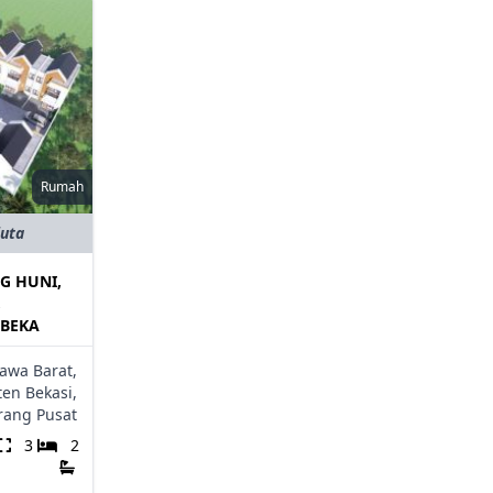
Rumah
juta
G HUNI,
,
BEKA
Jawa Barat,
en Bekasi,
rang Pusat
3
2