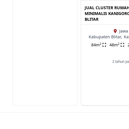
JUAL CLUSTER RUMA
MINIMALIS KANIGOR
BLITAR
Jawa
Kabupaten Blitar,
Ka
2
2
84m
48m
2 tahun ya