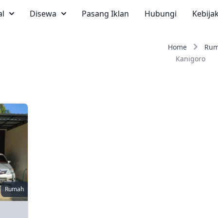
al
Disewa
Pasang Iklan
Hubungi
Kebija
Home
Ru
Kanigoro
Rumah