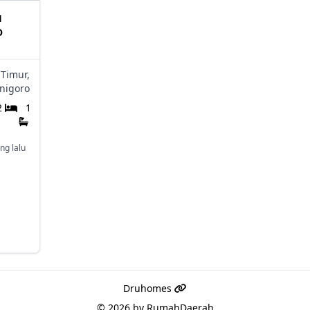
H
O
 Timur,
nigoro
2
1
ng lalu
Druhomes
© 2026 by
RumahDaerah