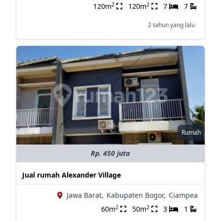
2
2
120m
120m
7
7
2 tahun yang lalu
Rumah
Rp. 450 juta
Jual rumah Alexander Village
Jawa Barat,
Kabupaten Bogor,
Ciampea
2
2
60m
50m
3
1