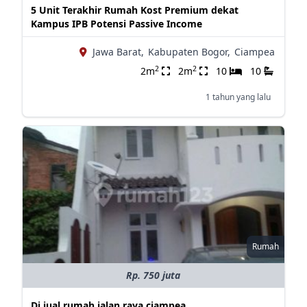
5 Unit Terakhir Rumah Kost Premium dekat
Kampus IPB Potensi Passive Income
Jawa Barat,
Kabupaten Bogor,
Ciampea
2
2
2m
2m
10
10
1 tahun yang lalu
Rumah
Rp. 750 juta
Di jual rumah jalan raya ciampea