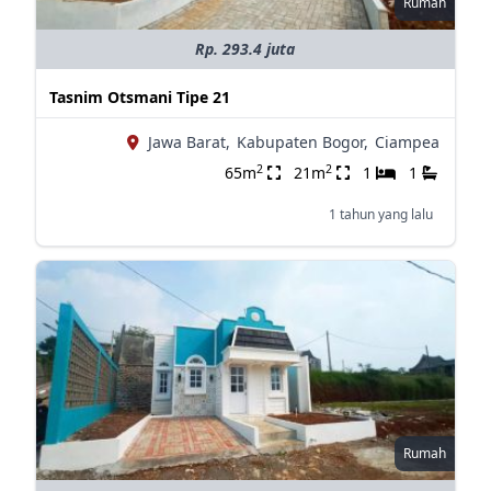
Rumah
Rp. 293.4 juta
Tasnim Otsmani Tipe 21
Jawa Barat,
Kabupaten Bogor,
Ciampea
2
2
65m
21m
1
1
1 tahun yang lalu
Rumah