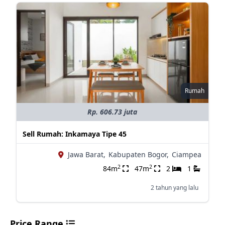
Rumah
Rp. 606.73 juta
Sell Rumah: Inkamaya Tipe 45
Jawa Barat,
Kabupaten Bogor,
Ciampea
2
2
84m
47m
2
1
2 tahun yang lalu
Price Range