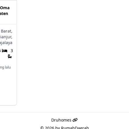
l Oma
aten
 Barat,
ianjur,
jalaya
5
3
ng lalu
Druhomes
© 2026 by
RumahDaerah