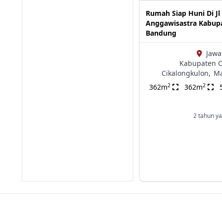
Rumah Siap Huni Di J
Anggawisastra Kabup
Bandung
Jawa
Kabupaten C
Cikalongkulon,
Ma
2
2
362m
362m
2 tahun ya