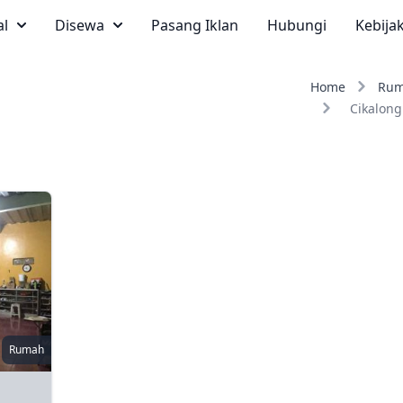
al
Disewa
Pasang Iklan
Hubungi
Kebija
Home
Ru
Cikalong
Rumah