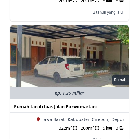
207m
207m
8
8
2 tahun yang lalu
Rumah
Rp. 1.25 miliar
Rumah tanah luas Jalan Purwomartani
Jawa Barat,
Kabupaten Cirebon,
Depok
2
2
322m
200m
5
3