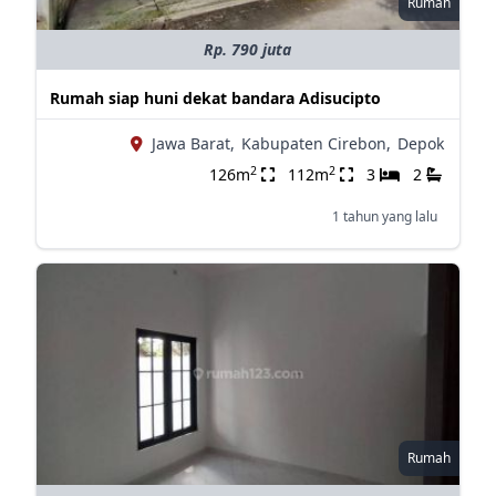
Rumah
Rp. 790 juta
Rumah siap huni dekat bandara Adisucipto
Jawa Barat,
Kabupaten Cirebon,
Depok
2
2
126m
112m
3
2
1 tahun yang lalu
Rumah