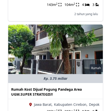
2
2
143m
104m
4
3
2 tahun yang lalu
Rumah
Rp. 3.75 miliar
Rumah Kost Dijual Pogung Pandega Area
UGM.SUPER STRATEGIS!!
Jawa Barat,
Kabupaten Cirebon,
Depok
2
2