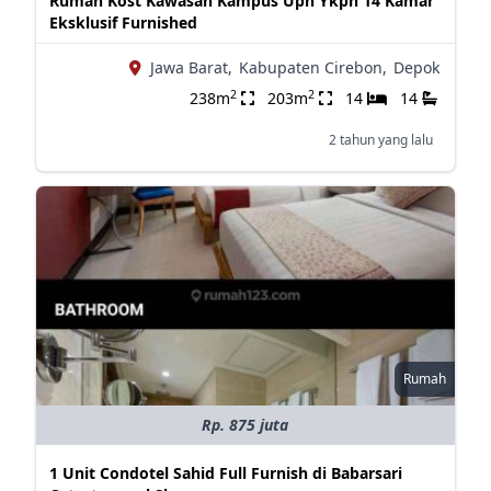
Rumah Kost Kawasan Kampus Upn Ykpn 14 Kamar
Eksklusif Furnished
Jawa Barat,
Kabupaten Cirebon,
Depok
2
2
238m
203m
14
14
2 tahun yang lalu
Rumah
Rp. 875 juta
1 Unit Condotel Sahid Full Furnish di Babarsari