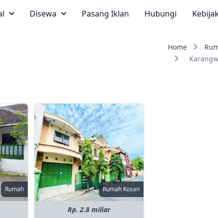
al
Disewa
Pasang Iklan
Hubungi
Kebija
Home
Ru
Karangw
Rumah
Rumah Kosan
Rp. 2.8 miliar