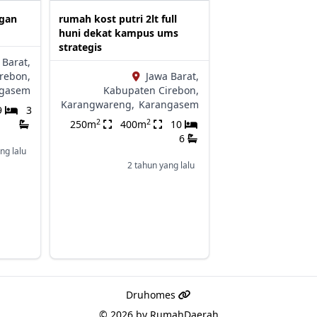
gan
rumah kost putri 2lt full
huni dekat kampus ums
strategis
 Barat,
rebon,
Jawa Barat,
ngasem
Kabupaten Cirebon,
Karangwareng,
Karangasem
9
3
2
2
250m
400m
10
6
ng lalu
2 tahun yang lalu
Druhomes
© 2026 by
RumahDaerah