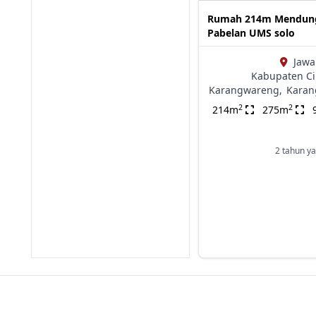
Rumah 214m Mendun
Pabelan UMS solo
Jawa
Kabupaten Ci
Karangwareng,
Kara
2
2
214m
275m
2 tahun ya