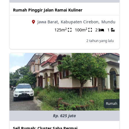
Rumah Pinggir Jalan Ramai Kuliner
Jawa Barat,
Kabupaten Cirebon,
Mundu
2
2
125m
100m
2
1
2 tahun yang lalu
Rumah
Rp. 625 juta
Sell Rumah: Cluster Saba Permai