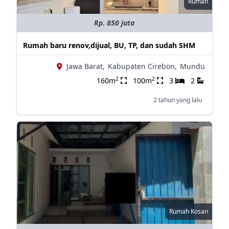
Rumah
Rp. 850 juta
Rumah baru renov,dijual, BU, TP, dan sudah SHM
Jawa Barat,
Kabupaten Cirebon,
Mundu
2
2
160m
100m
3
2
2 tahun yang lalu
Rumah Kosan