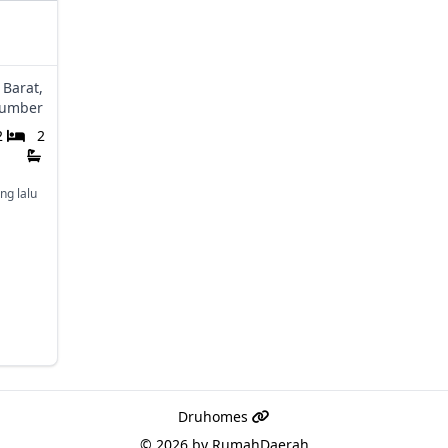
 Barat,
umber
2
2
ng lalu
Druhomes
© 2026 by
RumahDaerah