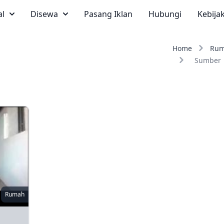
al
Disewa
Pasang Iklan
Hubungi
Kebija
Home
Ru
Sumber
Rumah