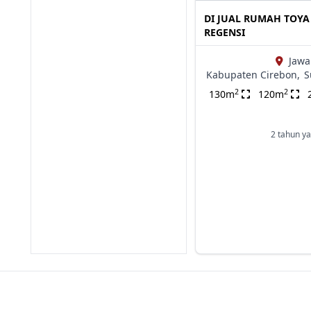
DI JUAL RUMAH TOYA
REGENSI
Jawa
Kabupaten Cirebon,
S
2
2
130m
120m
2 tahun ya