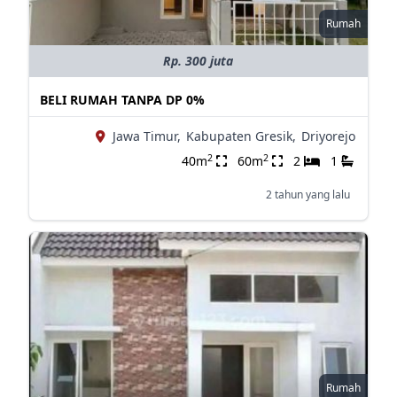
Rumah
Rp. 300 juta
BELI RUMAH TANPA DP 0%
Jawa Timur,
Kabupaten Gresik,
Driyorejo
2
2
40m
60m
2
1
2 tahun yang lalu
Rumah