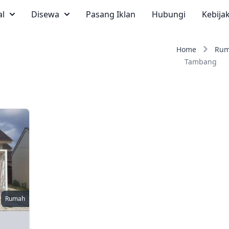
al
Disewa
Pasang Iklan
Hubungi
Kebija
Home
Ru
Tambang
Rumah