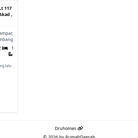
Lt 117
Akad ,
ampar,
mbang
2
1
ng lalu
Druhomes
© 2026 by
RumahDaerah