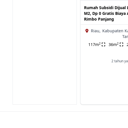
Rumah Subsidi Dijual 
M2, Dp 0 Gratis Biaya 
Rimbo Panjang
Riau,
Kabupaten K
Ta
2
2
117m
36m
2 tahun ya