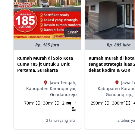
Rumah
Rp. 185 juta
Rp. 885 juta
Rumah Murah di Solo Kota
Rumah murah di kota
Cuma 185 jt untuk 3 Unit
sangat strategis luas 
Pertama. Surakarta
dekat kodim & GOR
Jawa Tengah,
Jawa T
Kabupaten Karanganyar,
Kabupaten Karang
Gondangrejo
Gondangrejo,
2
2
2
2
70m
30m
2
1
290m
300m
2 tahun yang lalu
2 tahun ya