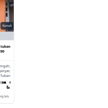
Rumah
 tuban
290
engah,
anyar,
Tuban
4
4
ng lalu