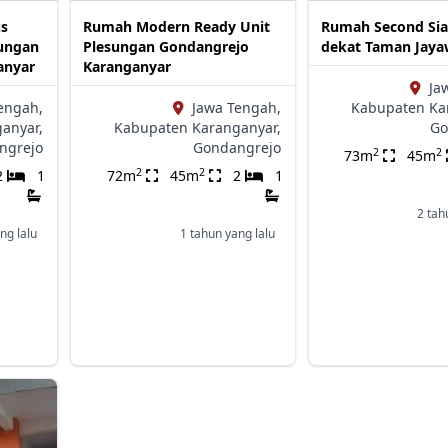
us
Rumah Modern Ready Unit
Rumah Second Sia
sungan
Plesungan Gondangrejo
dekat Taman Jaya
anyar
Karanganyar
Ja
engah,
Jawa Tengah,
Kabupaten Ka
anyar,
Kabupaten Karanganyar,
Go
ngrejo
Gondangrejo
2
2
73m
45m
2
2
2
1
72m
45m
2
1
2 tah
ng lalu
1 tahun yang lalu