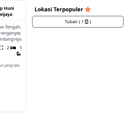
p Huni
Lokasi Terpopuler
wijaya
Tuban ( 1
)
wa Tengah,
ranganyar,
ndangrejo
2
1
un yang lalu