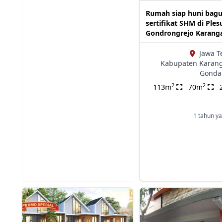
Rumah siap huni bag
sertifikat SHM di Ple
Gondrongrejo Karang
Jawa T
Kabupaten Karang
Gonda
2
2
113m
70m
1 tahun ya