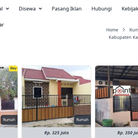
al
Disewa
Pasang Iklan
Hubungi
Kebija
ar
Home
Ru
Kabupaten Ka
Rumah
Rumah
Rp. 325 juta
Rp. 350 ju