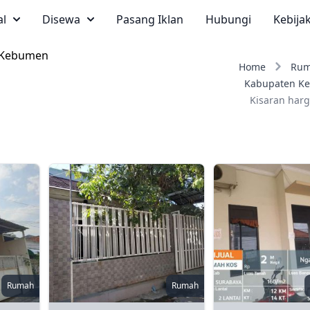
al
Disewa
Pasang Iklan
Hubungi
Kebija
 Kebumen
Home
Ru
Kabupaten K
Kisaran harg
Rumah
Rumah