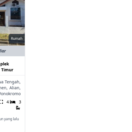
Rumah
liar
plek
 Timur
wa Tengah,
men,
Alian,
onokromo
4
3
un yang lalu