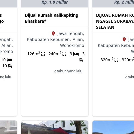
Rp. 1.8 miliar
Rp. 2 mili
s
Dijual Rumah Kalikepiting
DIJUAL RUMAH KO
go
Bhaskara*
NGAGEL SURABAY
r
SELATAN
Jawa Tengah,
engah,
Kabupaten Kebumen,
Alian,
Ja
Alian,
Wonokromo
Kabupaten Kebu
kromo
W
2
2
126m
240m
3
3
2
10
320m
320m
10
2 tahun yang lalu
ng lalu
2 tah