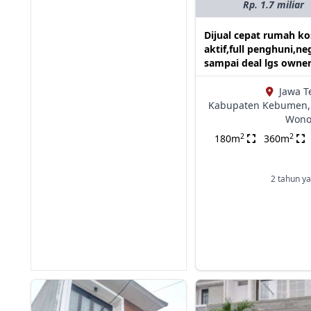
Rp. 1.7 miliar
Dijual cepat rumah ko
aktif,full penghuni,ne
sampai deal lgs owne
Jawa T
Kabupaten Kebumen,
Wono
2
2
180m
360m
2 tahun ya