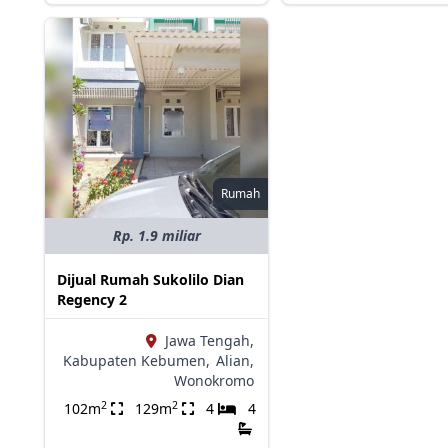
Rumah
Rp. 1.9 miliar
Dijual Rumah Sukolilo Dian
Regency 2
Jawa Tengah,
Kabupaten Kebumen,
Alian,
Wonokromo
2
2
102m
129m
4
4