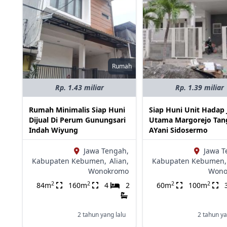
Rumah
Rp. 1.43 miliar
Rp. 1.39 miliar
Rumah Minimalis Siap Huni
Siap Huni Unit Hadap 
Dijual Di Perum Gunungsari
Utama Margorejo Tan
Indah Wiyung
AYani Sidosermo
Jawa Tengah,
Jawa T
Kabupaten Kebumen,
Alian,
Kabupaten Kebumen,
Wonokromo
Wono
2
2
2
2
84m
160m
4
2
60m
100m
2 tahun yang lalu
2 tahun ya