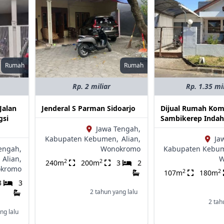
Rumah
Rumah
Rp. 2 miliar
Rp. 1.35 mi
Jalan
Jenderal S Parman Sidoarjo
Dijual Rumah Kom
gsi
Sambikerep Indah
Jawa Tengah,
Kabupaten Kebumen,
Alian,
Ja
engah,
Wonokromo
Kabupaten Kebu
Alian,
W
2
2
240m
200m
3
2
kromo
2
2
107m
180m
3
3
2 tahun yang lalu
2 tah
ng lalu