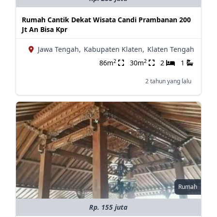
Rumah Cantik Dekat Wisata Candi Prambanan 200
Jt An Bisa Kpr
Jawa Tengah,
Kabupaten Klaten,
Klaten Tengah
2
2
86m
30m
2
1
2 tahun yang lalu
Rumah
Rp. 155 juta