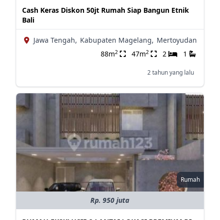
Cash Keras Diskon 50jt Rumah Siap Bangun Etnik
Bali
Jawa Tengah,
Kabupaten Magelang,
Mertoyudan
2
2
88m
47m
2
1
2 tahun yang lalu
Rumah
Rp. 950 juta