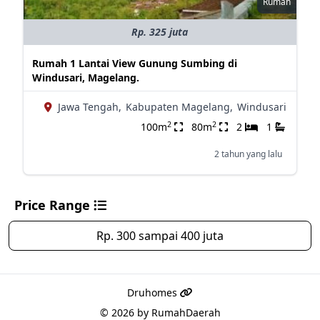
Rumah
Rp. 325 juta
Rumah 1 Lantai View Gunung Sumbing di
Windusari, Magelang.
Jawa Tengah,
Kabupaten Magelang,
Windusari
2
2
100m
80m
2
1
2 tahun yang lalu
Price Range
Rp. 300 sampai 400 juta
Druhomes
© 2026 by
RumahDaerah