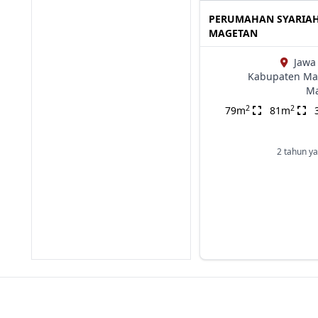
PERUMAHAN SYARIA
MAGETAN
Jawa
Kabupaten Ma
M
2
2
79m
81m
2 tahun ya