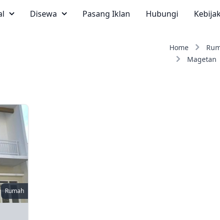
al
Disewa
Pasang Iklan
Hubungi
Kebija
Home
Ru
Magetan
Rumah