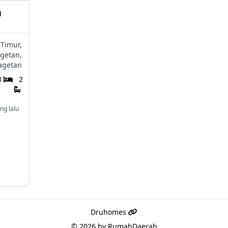
H
 Timur,
getan,
agetan
3
2
ng lalu
Druhomes
© 2026 by
RumahDaerah