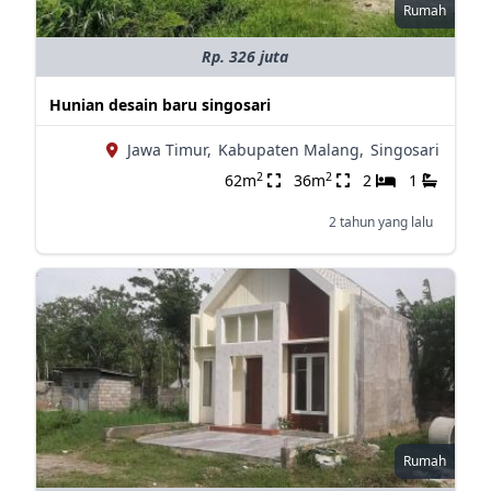
Rumah
Rp. 326 juta
Hunian desain baru singosari
Jawa Timur,
Kabupaten Malang,
Singosari
2
2
62m
36m
2
1
2 tahun yang lalu
Rumah