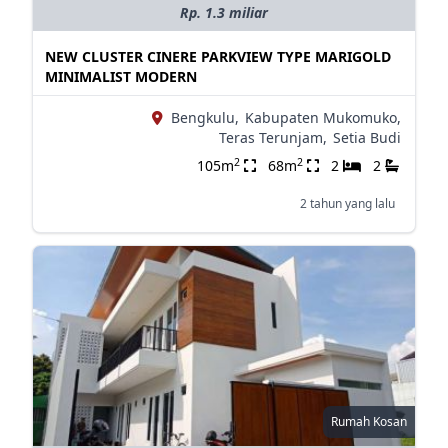
Rp. 1.3 miliar
NEW CLUSTER CINERE PARKVIEW TYPE MARIGOLD
MINIMALIST MODERN
Bengkulu,
Kabupaten Mukomuko,
Teras Terunjam,
Setia Budi
2
2
105m
68m
2
2
2 tahun yang lalu
Rumah Kosan