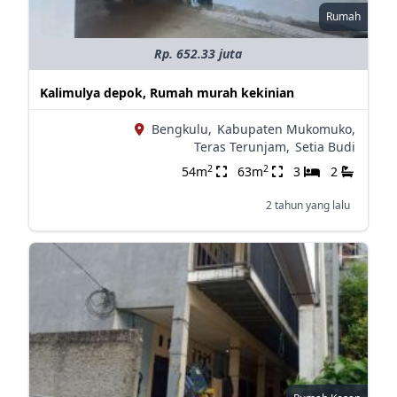
Rumah
Rp. 652.33 juta
Kalimulya depok, Rumah murah kekinian
Bengkulu,
Kabupaten Mukomuko,
Teras Terunjam,
Setia Budi
2
2
54m
63m
3
2
2 tahun yang lalu