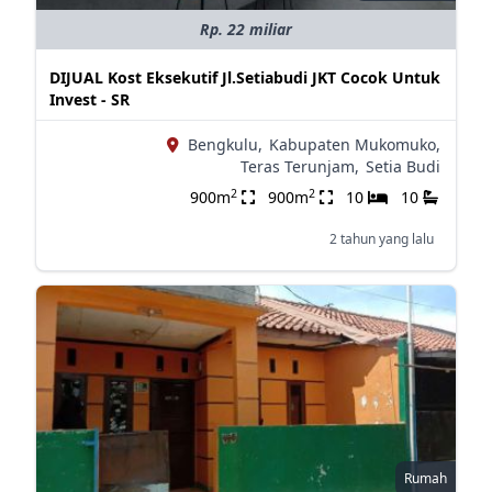
Rp. 22 miliar
DIJUAL Kost Eksekutif Jl.Setiabudi JKT Cocok Untuk
Invest - SR
Bengkulu,
Kabupaten Mukomuko,
Teras Terunjam,
Setia Budi
2
2
900m
900m
10
10
2 tahun yang lalu
Rumah