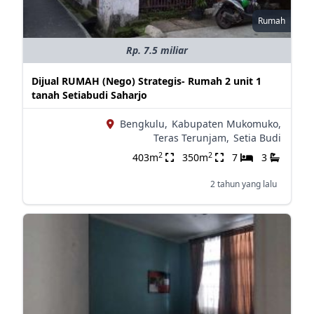
Rumah
Rp. 7.5 miliar
Dijual RUMAH (Nego) Strategis- Rumah 2 unit 1
tanah Setiabudi Saharjo
Bengkulu,
Kabupaten Mukomuko,
Teras Terunjam,
Setia Budi
2
2
403m
350m
7
3
2 tahun yang lalu