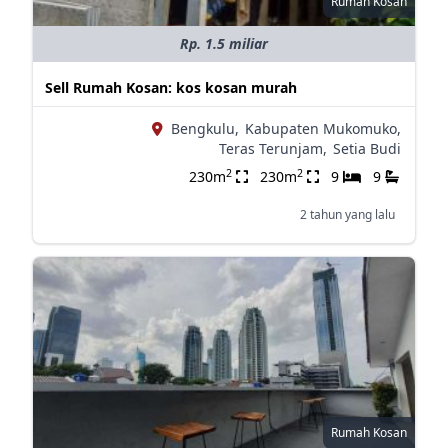
Rumah Kosan
Rp. 1.5 miliar
Sell Rumah Kosan: kos kosan murah
Bengkulu,
Kabupaten Mukomuko,
Teras Terunjam,
Setia Budi
2
2
230m
230m
9
9
2 tahun yang lalu
Rumah Kosan