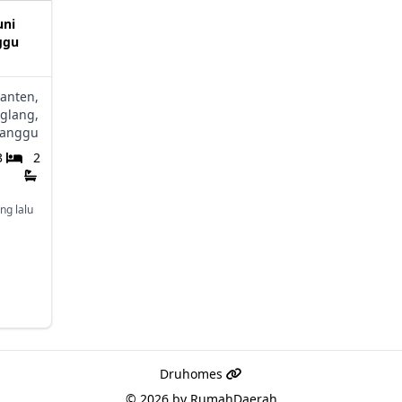
uni
ggu
anten,
glang,
anggu
3
2
ng lalu
Druhomes
© 2026 by
RumahDaerah