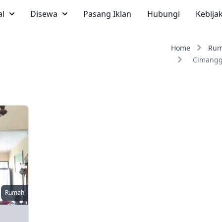
al
Disewa
Pasang Iklan
Hubungi
Kebija
Home
Ru
Cimang
Rumah