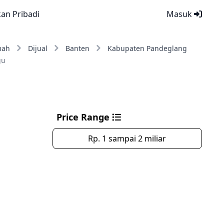
kan Pribadi
Masuk
mah
Dijual
Banten
Kabupaten Pandeglang
gu
Price Range
Rp. 1 sampai 2 miliar