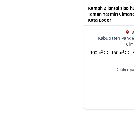
Rumah 2 lantai siap h
Taman Yasmin Ciman
Kota Bogor
B
Kabupaten Pande
Cim
2
2
100m
150m
2 tahun ya