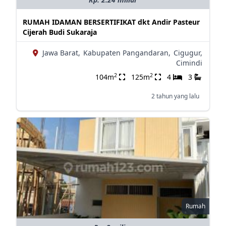
RUMAH IDAMAN BERSERTIFIKAT dkt Andir Pasteur
Cijerah Budi Sukaraja
Jawa Barat,
Kabupaten Pangandaran,
Cigugur,
Cimindi
2
2
104m
125m
4
3
2 tahun yang lalu
Rumah