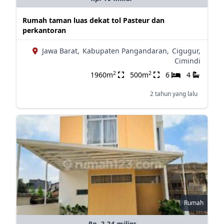
Rumah taman luas dekat tol Pasteur dan
perkantoran
Jawa Barat,
Kabupaten Pangandaran,
Cigugur,
Cimindi
2
2
1960m
500m
6
4
2 tahun yang lalu
Rumah
Rp. 2.24 miliar