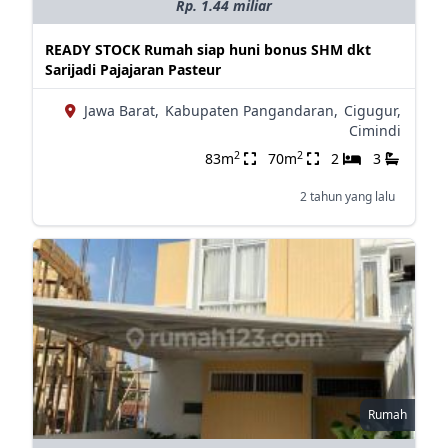
Rp. 1.44 miliar
READY STOCK Rumah siap huni bonus SHM dkt
Sarijadi Pajajaran Pasteur
Jawa Barat,
Kabupaten Pangandaran,
Cigugur,
Cimindi
2
2
83m
70m
2
3
2 tahun yang lalu
Rumah