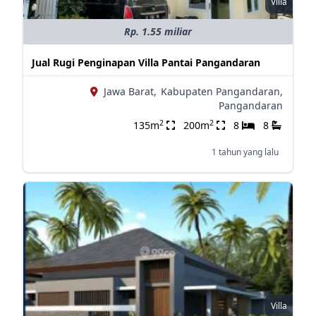
Villa
Rp. 1.55 miliar
Jual Rugi Penginapan Villa Pantai Pangandaran
Jawa Barat,
Kabupaten Pangandaran,
Pangandaran
2
2
135m
200m
8
8
1 tahun yang lalu
Villa