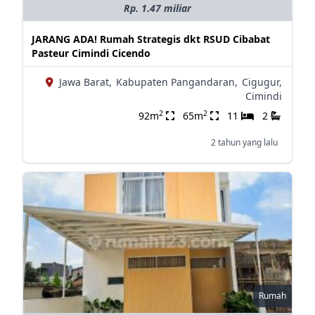
Rp. 1.47 miliar
JARANG ADA! Rumah Strategis dkt RSUD Cibabat
Pasteur Cimindi Cicendo
Jawa Barat,
Kabupaten Pangandaran,
Cigugur,
Cimindi
2
2
92m
65m
11
2
2 tahun yang lalu
Rumah