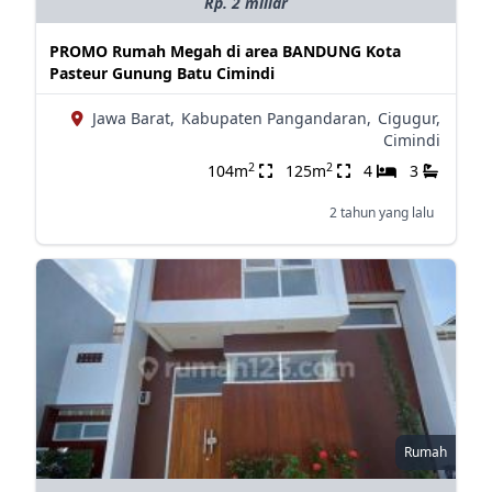
Rp. 2 miliar
PROMO Rumah Megah di area BANDUNG Kota
Pasteur Gunung Batu Cimindi
Jawa Barat,
Kabupaten Pangandaran,
Cigugur,
Cimindi
2
2
104m
125m
4
3
2 tahun yang lalu
Rumah