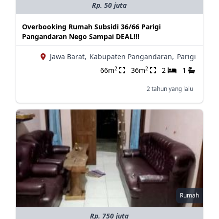
Rp. 50 juta
Overbooking Rumah Subsidi 36/66 Parigi
Pangandaran Nego Sampai DEAL!!!
Jawa Barat,
Kabupaten Pangandaran,
Parigi
2
2
66m
36m
2
1
2 tahun yang lalu
Rumah
Rp. 750 juta