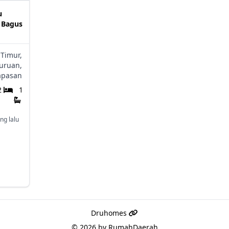
u
 Bagus
 Timur,
uruan,
apasan
2
1
ng lalu
Druhomes
© 2026 by
RumahDaerah