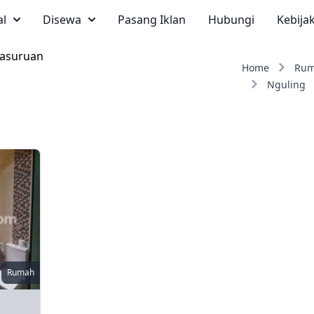
al
Disewa
Pasang Iklan
Hubungi
Kebija
Pasuruan
Home
Ru
Nguling
Rumah