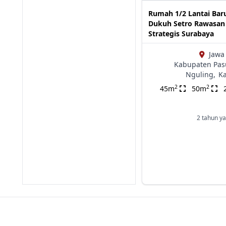
Rumah 1/2 Lantai Bar
Dukuh Setro Rawasan
Strategis Surabaya
Jawa
Kabupaten Pas
Nguling,
K
2
2
45m
50m
2 tahun ya