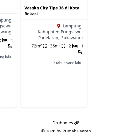
0
Vasaka City Tipe 36 di Kota
Bekasi
mpung,
gsewu,
Lampung,
awangi
Kabupaten Pringsewu,
Pagelaran,
Sukawangi
2
1
2
2
72m
36m
2
1
ng lalu
2 tahun yang lalu
Druhomes
© 2026 by
RumahDaerah