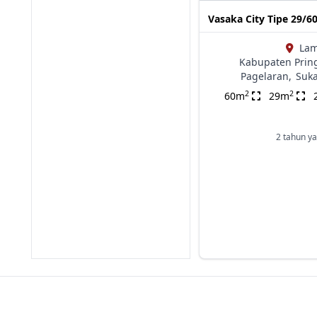
Vasaka City Tipe 29/6
La
Kabupaten Prin
Pagelaran,
Suk
2
2
60m
29m
2 tahun ya