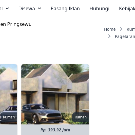
al
Disewa
Pasang Iklan
Hubungi
Kebija
ten Pringsewu
Home
Ru
Pagelara
Rumah
Rumah
Rp. 393.92 juta