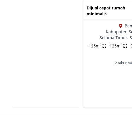
Dijual cepat rumah
minimalis
Ben
Kabupaten S
Seluma Timur,
S
2
2
125m
125m
2 tahun ya