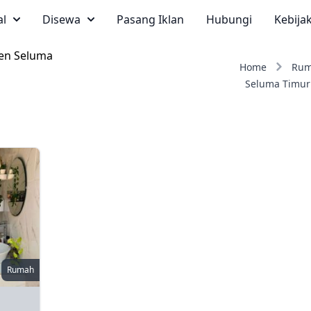
al
Disewa
Pasang Iklan
Hubungi
Kebija
ten Seluma
Home
Ru
Seluma Timur
Rumah