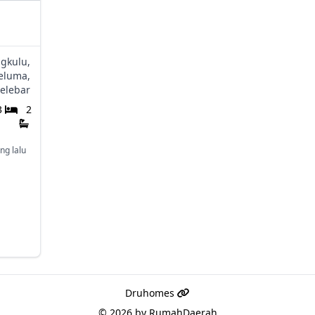
gkulu,
eluma,
elebar
3
2
ng lalu
Druhomes
© 2026 by
RumahDaerah