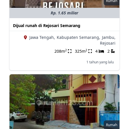
Rumah
Rp. 1.65 miliar
Dijual runah di Rejosari Semarang
Jawa Tengah,
Kabupaten Semarang,
Jambu,
Rejosari
2
2
208m
325m
4
2
1 tahun yang lalu
Rumah