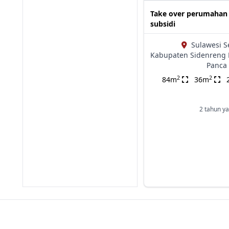
Take over perumahan
subsidi
Sulawesi S
Kabupaten Sidenreng
Panca 
2
2
84m
36m
2 tahun ya