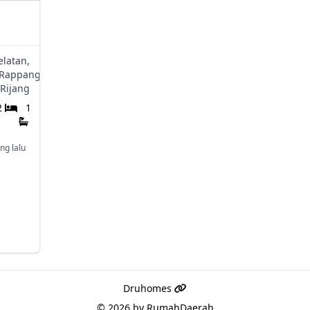
elatan,
 Rappang,
Rijang
2
1
ng lalu
Druhomes
© 2026 by
RumahDaerah