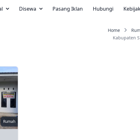
al
Disewa
Pasang Iklan
Hubungi
Kebija
Home
Ru
Kabupaten S
Rumah