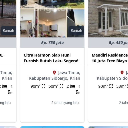
Rumah
Rumah
Rp. 750 juta
Rp. 450 ju
DI
Citra Harmon Siap Huni
Mandiri Residence
Furnish Butuh Laku Segera!
10 Juta Free Biaya
 Timur,
Jawa Timur,
J
,
Krian
Kabupaten Sidoarjo,
Krian
Kabupaten Sidoa
2
2
2
2
2
1
90m
50m
2
1
90m
53m
ng lalu
2 tahun yang lalu
2 tah