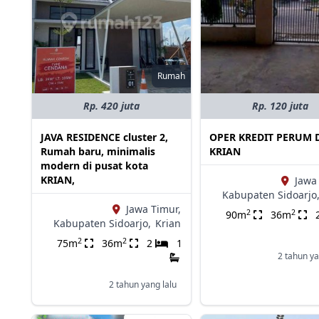
Rumah
Rp. 420 juta
Rp. 120 juta
JAVA RESIDENCE cluster 2,
OPER KREDIT PERUM 
Rumah baru, minimalis
KRIAN
modern di pusat kota
KRIAN,
Jawa
Kabupaten Sidoarjo
Jawa Timur,
2
2
90m
36m
Kabupaten Sidoarjo,
Krian
2
2
75m
36m
2
1
2 tahun ya
2 tahun yang lalu