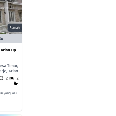
Rumah
ta
 Krian Dp
awa Timur,
rjo,
Krian
2
2
un yang lalu