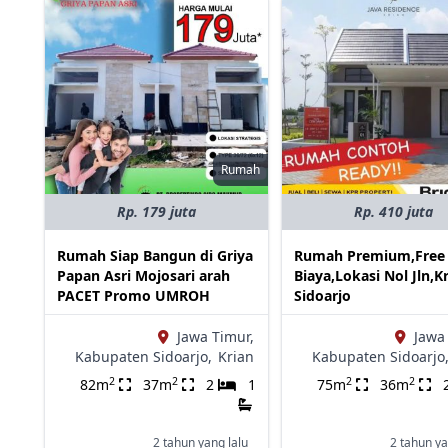
Rumah
Rp. 179 juta
Rp. 410 juta
Rumah Siap Bangun di Griya
Rumah Premium,Free 
Papan Asri Mojosari arah
Biaya,Lokasi Nol Jln,K
PACET Promo UMROH
Sidoarjo
Jawa Timur,
Jawa
Kabupaten Sidoarjo,
Krian
Kabupaten Sidoarjo
2
2
2
2
82m
37m
2
1
75m
36m
2 tahun yang lalu
2 tahun ya