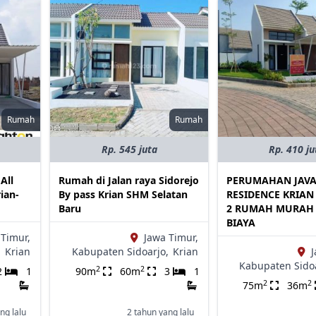
Rumah
Rumah
Rp. 545 juta
Rp. 410 ju
All
Rumah di Jalan raya Sidorejo
PERUMAHAN JAV
rian-
By pass Krian SHM Selatan
RESIDENCE KRIAN
Baru
2 RUMAH MURAH 
BIAYA
 Timur,
Jawa Timur,
,
Krian
Kabupaten Sidoarjo,
Krian
J
Kabupaten Sidoa
2
2
2
1
90m
60m
3
1
2
2
75m
36m
ng lalu
2 tahun yang lalu