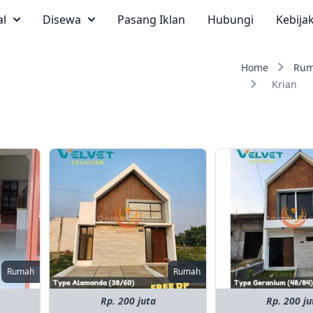
al
Disewa
Pasang Iklan
Hubungi
Kebija
Home
Ru
Krian
Rumah
Rumah
Rp. 200 juta
Rp. 200 ju