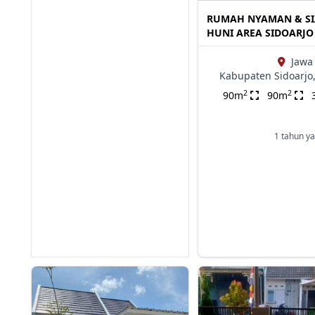
RUMAH NYAMAN & S
HUNI AREA SIDOARJO
Jawa
Kabupaten Sidoarjo
2
2
90m
90m
1 tahun ya