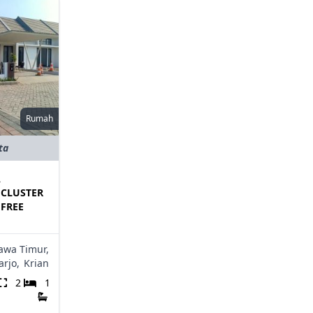
Rumah
ta
A
 CLUSTER
FREE
awa Timur,
rjo,
Krian
2
1