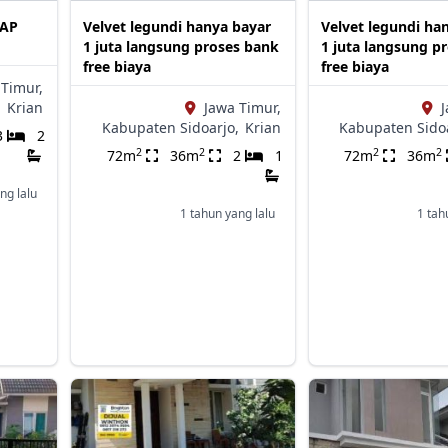
IAP
Velvet legundi hanya bayar
Velvet legundi ha
1 juta langsung proses bank
1 juta langsung p
free biaya
free biaya
 Timur,
,
Krian
Jawa Timur,
J
Kabupaten Sidoarjo,
Krian
Kabupaten Sidoa
3
2
2
2
2
2
72m
36m
2
1
72m
36m
ng lalu
1 tahun yang lalu
1 tah