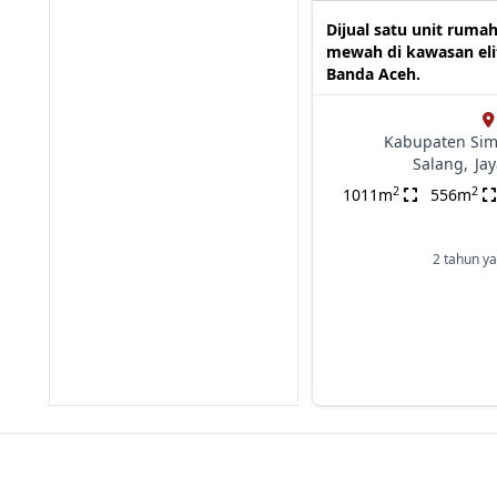
Dijual satu unit ruma
mewah di kawasan eli
Banda Aceh.
Kabupaten Sim
Salang,
Ja
2
2
1011m
556m
2 tahun ya