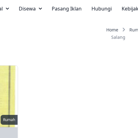
al
Disewa
Pasang Iklan
Hubungi
Kebija
Home
Ru
Salang
Rumah