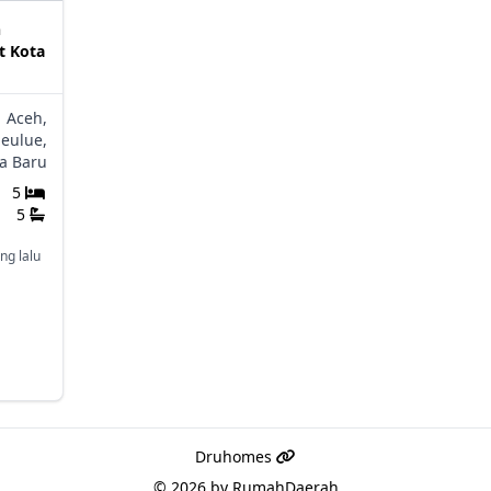
h
t Kota
Aceh,
eulue,
ya Baru
5
5
ng lalu
Druhomes
© 2026 by
RumahDaerah