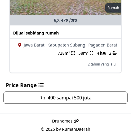
Rumah
Rp. 470 juta
Dijual sebidang rumah
Jawa Barat,
Kabupaten Subang,
Pagaden Barat
2
2
728m
58m
4
2
2 tahun yang lalu
Price Range
Rp. 400 sampai 500 juta
Druhomes
© 2026 by
RumahDaerah