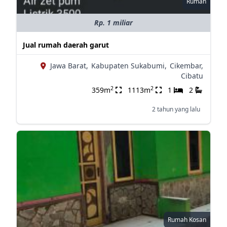
Rumah
Rp. 1 miliar
Jual rumah daerah garut
Jawa Barat,
Kabupaten Sukabumi,
Cikembar,
Cibatu
2
2
359m
1113m
1
2
2 tahun yang lalu
Rumah Kosan