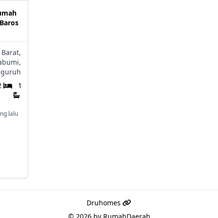
Rumah
 Baros
 Barat,
abumi,
guruh
2
1
ng lalu
Druhomes
© 2026 by
RumahDaerah