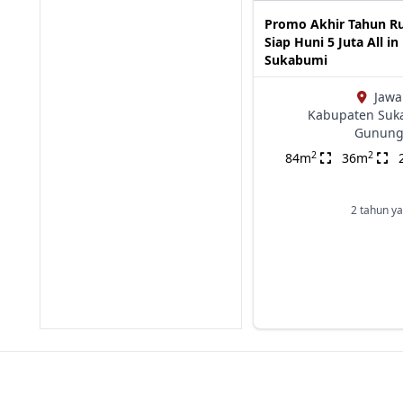
Promo Akhir Tahun 
Siap Huni 5 Juta All in
Sukabumi
Jawa
Kabupaten Suk
Gunung
2
2
84m
36m
2 tahun ya