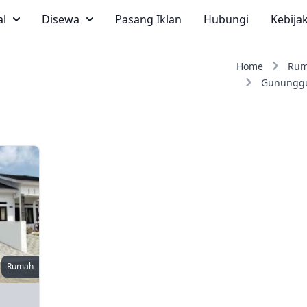
al
Disewa
Pasang Iklan
Hubungi
Kebija
Home
Ru
Gunungg
Rumah