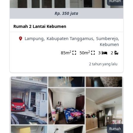
Rumah
Rp. 350 juta
Rumah 2 Lantai Kebumen
Lampung,
Kabupaten Tanggamus,
Sumberejo,
Kebumen
2
2
85m
50m
3
2
2 tahun yang lalu
Rumah