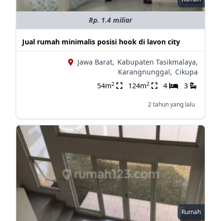
Rp. 1.4 miliar
Jual rumah minimalis posisi hook di lavon city
Jawa Barat,
Kabupaten Tasikmalaya,
Karangnunggal,
Cikupa
2
2
54m
124m
4
3
2 tahun yang lalu
Rumah