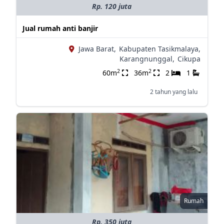
Rp. 120 juta
Jual rumah anti banjir
Jawa Barat,
Kabupaten Tasikmalaya,
Karangnunggal,
Cikupa
2
2
60m
36m
2
1
2 tahun yang lalu
Rumah
Rp. 350 juta