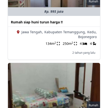
Rumah
Rp. 995 juta
Rumah siap huni turun harga !!
Jawa Tengah,
Kabupaten Temanggung,
Kedu,
Bojonegoro
2
2
134m
250m
4
4
2 tahun yang lalu
Rumah