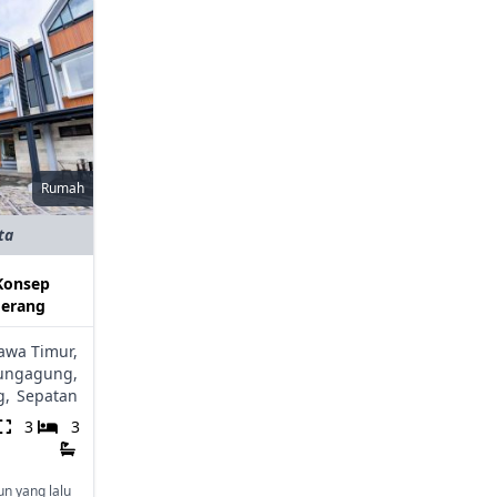
Rumah
ta
Konsep
gerang
awa Timur,
ungagung,
g,
Sepatan
3
3
un yang lalu