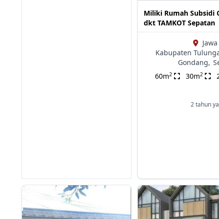
Miliki Rumah Subsidi 
dkt TAMKOT Sepatan
Jawa
Kabupaten Tulung
Gondang,
S
2
2
60m
30m
2 tahun ya