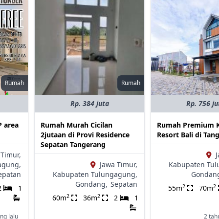
Rumah
Rumah
Rp. 384 juta
Rp. 756 ju
P area
Rumah Murah Cicilan
Rumah Premium 
2jutaan di Provi Residence
Resort Bali di Tan
Sepatan Tangerang
 Timur,
J
agung,
Jawa Timur,
Kabupaten Tul
epatan
Kabupaten Tulungagung,
Gondan
Gondang,
Sepatan
2
2
2
1
55m
70m
2
2
60m
36m
2
1
ng lalu
2 tah