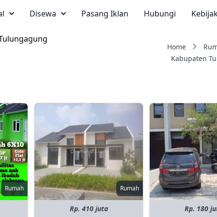
al
Disewa
Pasang Iklan
Hubungi
Kebija
 Tulungagung
Home
Ru
Kabupaten T
Rumah
Rumah
Rp. 410 juta
Rp. 180 ju