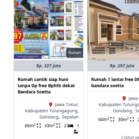
Rumah
Rp. 327 juta
Rp. 297 juta
Rumah cantik siap huni
Rumah 1 lantai free D
tanpa Dp free Bphtb dekat
bandara soetta
Bandara Soetta
Jawa
Jawa Timur,
Kabupaten Tulung
Kabupaten Tulungagung,
Gondang,
S
Gondang,
Sepatan
2
2
60m
30m
2
2
66m
33m
2
1
2 tahun ya