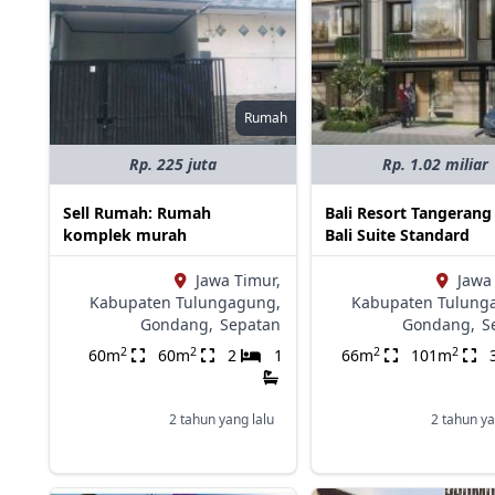
Rumah
Rp. 225 juta
Rp. 1.02 miliar
Sell Rumah: Rumah
Bali Resort Tangerang
komplek murah
Bali Suite Standard
Jawa Timur,
Jawa
Kabupaten Tulungagung,
Kabupaten Tulung
Gondang,
Sepatan
Gondang,
S
2
2
2
2
60m
60m
2
1
66m
101m
2 tahun yang lalu
2 tahun ya