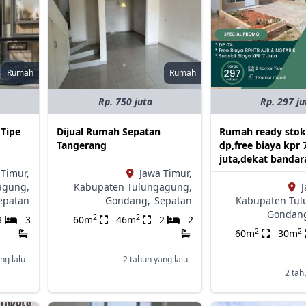
Rumah
Rumah
Rp. 750 juta
Rp. 297 ju
 Tipe
Dijual Rumah Sepatan
Rumah ready stok
Tangerang
dp,free biaya kpr 
juta,dekat bandar
 Timur,
Jawa Timur,
agung,
Kabupaten Tulungagung,
J
epatan
Gondang,
Sepatan
Kabupaten Tul
Gondan
2
2
3
3
60m
46m
2
2
2
2
60m
30m
ng lalu
2 tahun yang lalu
2 tah