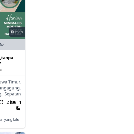
Rumah
ta
,tanpa
7
a
awa Timur,
ungagung,
g,
Sepatan
2
1
un yang lalu