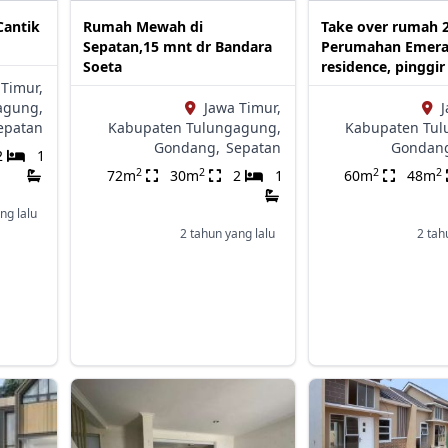
Cantik
Rumah Mewah di
Take over rumah 2 
Sepatan,15 mnt dr Bandara
Perumahan Emera
Soeta
residence, pinggir
 Timur,
agung,
Jawa Timur,
J
epatan
Kabupaten Tulungagung,
Kabupaten Tul
Gondang,
Sepatan
Gondan
2
1
2
2
2
2
72m
30m
2
1
60m
48m
ng lalu
2 tahun yang lalu
2 tah